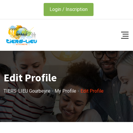
Skip
Login / Inscription
to
content
Edit Profile
TIERS-LIEU Gourbeyre
-
My Profile
-
Edit Profile