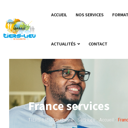
ACCUEIL
NOS SERVICES
FORMAT
ACTUALITÉS
CONTACT
France services
TIERS-LIEU Gourbeyre
-
Services
-
Accueil
-
Fran