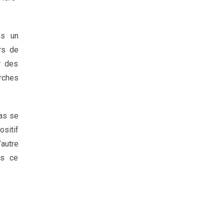
ns un
rs de
r des
rches
as se
ositif
autre
as ce