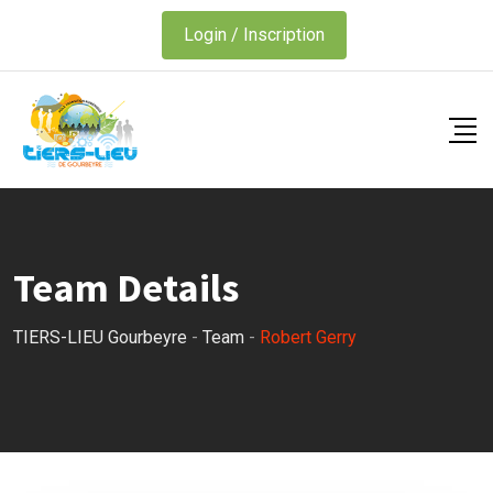
Skip
Login / Inscription
to
content
Team Details
TIERS-LIEU Gourbeyre
-
Team
-
Robert Gerry